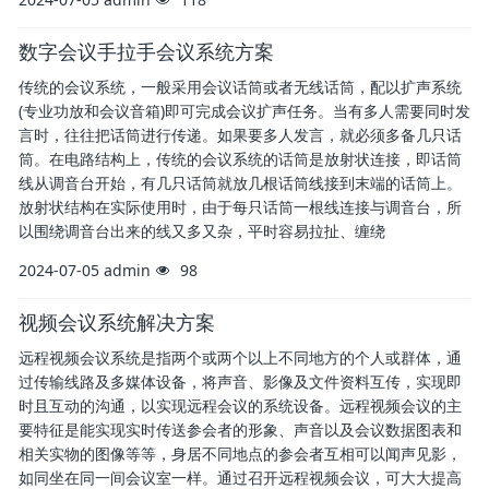
数字会议手拉手会议系统方案
传统的会议系统，一般采用会议话筒或者无线话筒，配以扩声系统
(专业功放和会议音箱)即可完成会议扩声任务。当有多人需要同时发
言时，往往把话筒进行传递。如果要多人发言，就必须多备几只话
筒。在电路结构上，传统的会议系统的话筒是放射状连接，即话筒
线从调音台开始，有几只话筒就放几根话筒线接到末端的话筒上。
放射状结构在实际使用时，由于每只话筒一根线连接与调音台，所
以围绕调音台出来的线又多又杂，平时容易拉扯、缠绕
2024-07-05
admin
98
视频会议系统解决方案
远程视频会议系统是指两个或两个以上不同地方的个人或群体，通
过传输线路及多媒体设备，将声音、影像及文件资料互传，实现即
时且互动的沟通，以实现远程会议的系统设备。远程视频会议的主
要特征是能实现实时传送参会者的形象、声音以及会议数据图表和
相关实物的图像等等，身居不同地点的参会者互相可以闻声见影，
如同坐在同一间会议室一样。通过召开远程视频会议，可大大提高